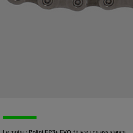
Le moteur
Polini EP3+ EVO
délivre une assistance