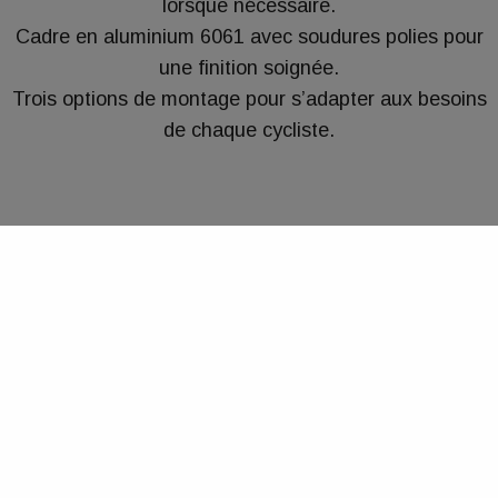
lorsque nécessaire.
Cadre en aluminium 6061 avec soudures polies pour
une finition soignée.
Trois options de montage pour s’adapter aux besoins
de chaque cycliste.
COMPORTEMENT DU E-F4
LA GÉOMÉTRIE DU E-F4 EST PENSÉE POUR OFFRIR UN CONFORT
MAXIMAL GRÂCE AUX PROPORTIONS OPTIMISÉES DES TUBES DU
CADRE.
Ce modèle présente un reach plus court que les géométries
de compétition traditionnelles et un stack plus élevé.
Cette combinaison de reach et stack garantit une position