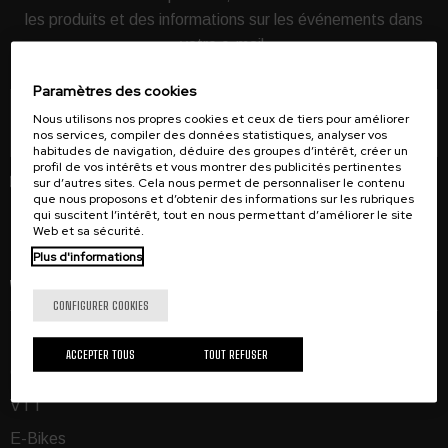
les produits et des informations sur les événements dans
votre e-mail.
Paramètres des cookies
Nous utilisons nos propres cookies et ceux de tiers pour améliorer
S'abonner
nos services, compiler des données statistiques, analyser vos
habitudes de navigation, déduire des groupes d’intérêt, créer un
profil de vos intérêts et vous montrer des publicités pertinentes
sur d’autres sites. Cela nous permet de personnaliser le contenu
que nous proposons et d’obtenir des informations sur les rubriques
J'ai lu et j'accepte
l'avis juridique
et la
politique de
qui suscitent l’intérêt, tout en nous permettant d’améliorer le site
confidentialité
.
*
Web et sa sécurité.
Plus d'informations
VÉLOS
CONFIGURER COOKIES
Route
ACCEPTER TOUS
TOUT REFUSER
Gravel
VTT
E-Bikes