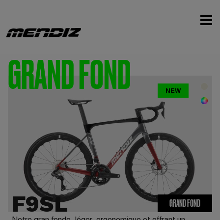
GRAND FOND
NEW
F9SL
GRAND FOND
Notre gran fondo, léger, ergonomique et offrant un