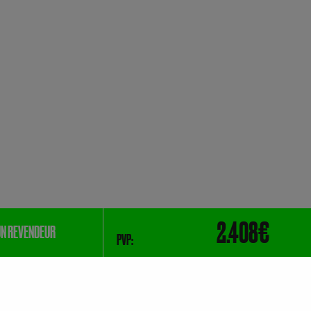
2.408€
N REVENDEUR
PVP: