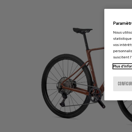
Paramètr
Nous utilis
statistique
vos intérêt
personnalis
suscitent l
Plus d'info
CONFIGUR