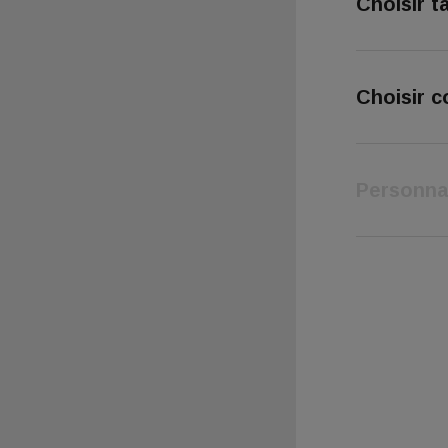
Choisir ta
Choisir c
Personna