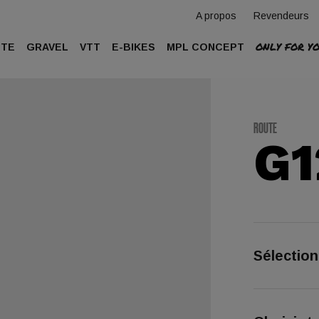
A propos
Revendeurs
ONLY FOR Y
UTE
GRAVEL
VTT
E-BIKES
MPL CONCEPT
ROUTE
G1
Sélectio