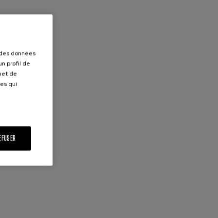
r des données
n profil de
rmet de
ues qui
EFUSER