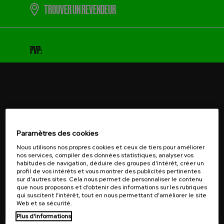
TROUVER UN REVENDEUR
PVP:
JE VEUX M'ABONNER
Paramètres des cookies
Nous utilisons nos propres cookies et ceux de tiers pour améliorer
nos services, compiler des données statistiques, analyser vos
habitudes de navigation, déduire des groupes d’intérêt, créer un
profil de vos intérêts et vous montrer des publicités pertinentes
Recevez des offres spéciales, des nouvelles exclusives sur
sur d’autres sites. Cela nous permet de personnaliser le contenu
les produits et des informations sur les événements dans
que nous proposons et d’obtenir des informations sur les rubriques
qui suscitent l’intérêt, tout en nous permettant d’améliorer le site
votre e-mail.
Web et sa sécurité.
Plus d'informations