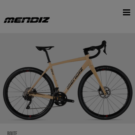
‹
›
ROUTE