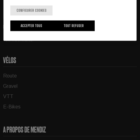
S'abonner
CONFIGURER COOKIES
ACCEPTER TOUS
TOUT REFUSER
J'ai lu et j'accepte
l'avis juridique
et la
politique de
confidentialité
.
*
VÉLOS
Route
Gravel
VTT
E-Bikes
A PROPOS DE MENDIZ