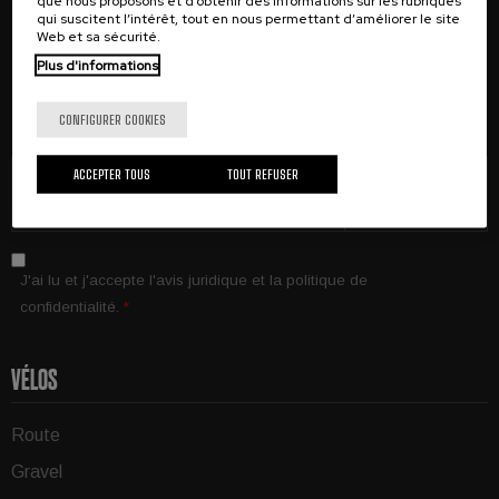
que nous proposons et d’obtenir des informations sur les rubriques
qui suscitent l’intérêt, tout en nous permettant d’améliorer le site
Web et sa sécurité.
Recevez des offres spéciales, des nouvelles exclusives sur
Plus d'informations
les produits et des informations sur les événements dans
votre e-mail.
CONFIGURER COOKIES
ACCEPTER TOUS
TOUT REFUSER
S'abonner
J'ai lu et j'accepte
l'avis juridique
et la
politique de
confidentialité
.
*
VÉLOS
Route
Gravel