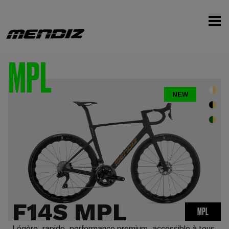
MPL
NEW
F14S MPL
MPL
Légère, rapide, performance premium, accessible à tous