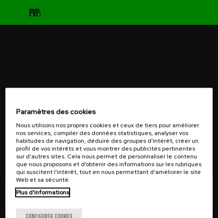
PVP:
JE VEUX M'ABONNER
Paramètres des cookies
Nous utilisons nos propres cookies et ceux de tiers pour améliorer
Recevez des offres spéciales, des nouvelles exclusives sur
nos services, compiler des données statistiques, analyser vos
habitudes de navigation, déduire des groupes d’intérêt, créer un
les produits et des informations sur les événements dans
profil de vos intérêts et vous montrer des publicités pertinentes
votre e-mail.
sur d’autres sites. Cela nous permet de personnaliser le contenu
que nous proposons et d’obtenir des informations sur les rubriques
qui suscitent l’intérêt, tout en nous permettant d’améliorer le site
Web et sa sécurité.
Plus d'informations
S'abonner
CONFIGURER COOKIES