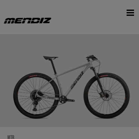
‹
›
MTB