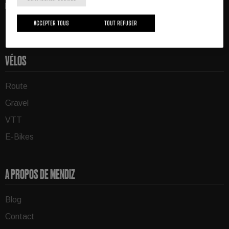
J'ai lu et j'accepte
l'avis juridique
et la
politique de
ACCEPTER TOUS
TOUT REFUSER
confidentialité
.
*
VÉLOS
Route
Gravel
VTT
E-Bikes
A PROPOS DE MENDIZ
Blog
Contact