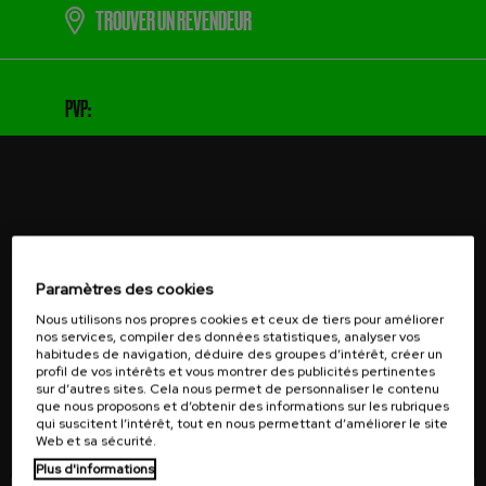
TROUVER UN REVENDEUR
PVP:
JE VEUX M'ABONNER
Paramètres des cookies
Nous utilisons nos propres cookies et ceux de tiers pour améliorer
nos services, compiler des données statistiques, analyser vos
habitudes de navigation, déduire des groupes d’intérêt, créer un
profil de vos intérêts et vous montrer des publicités pertinentes
Recevez des offres spéciales, des nouvelles exclusives sur
sur d’autres sites. Cela nous permet de personnaliser le contenu
les produits et des informations sur les événements dans
que nous proposons et d’obtenir des informations sur les rubriques
qui suscitent l’intérêt, tout en nous permettant d’améliorer le site
votre e-mail.
Web et sa sécurité.
Plus d'informations