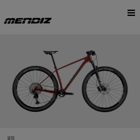
‹
›
MTB