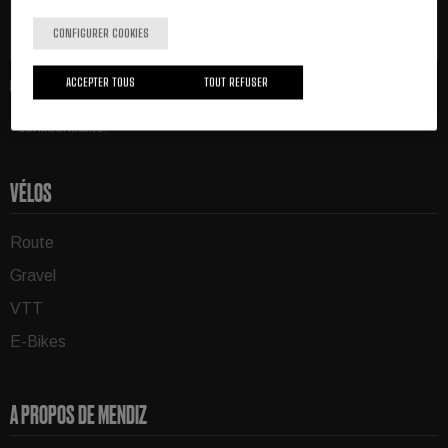
S'abonner
CONFIGURER COOKIES
ACCEPTER TOUS
TOUT REFUSER
J'ai lu et j'accepte
l'avis juridique
et la
politique de
confidentialité
.
*
VÉLOS
Route
Gravel
VTT
E-Bikes
A PROPOS DE MENDIZ